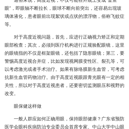
通俗来说，高度近视，不仅可能在外观上变成“金鱼
眼”，即眼轴不断拉长，眼球不断向前突出，还容易出现玻
璃体液化，患者眼前出现絮状或点状的漂浮物，俗称飞蚊症
等。
对于高度近视问题，首先，应进行正确视力矫正和定期
眼部检查；其次，必须到医疗机构进行正规验配眼镜，这里
的眼镜指的不仅是框架眼镜，还包括了隐形眼镜；第三，要
警惕高度近视合并症，比如发现视网膜变性区、裂孔等，可
以考虑激光或者手术治疗。如果有脉络膜新生血管，可考虑
抗新生血管药物治疗。由于高度近视眼跟青光眼有一定的相
关性，所以对于高度近视患者，还要密切监测眼压和视野的
改变。
眼保健这样做
一般人群应如何正确用眼，保持眼部健康？广东省预防
医学会眼科疾病防治专业委员会首席专家、中山大学中山眼