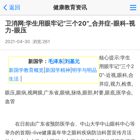
5
1
返回
健康教育资讯
L
a
卫消网:学生用眼牢记“三个20”_合并症-眼科-视
力-眼压
2021-04-30 浏览:
261
核心提示:学生
新国学：
毛泽东
|
刘基元
用眼牢记“三个2
新国学教育概览
|
新国学精神
|
明学与明品
0”-近视,眼科,合
生活
|
并症,视力,检查,
眼压,眼病,视网膜,广东省,眼镜,脉络,眼部,时要,眼底,医学会,
血管
在日前由广东省预防医学会、中山大学中山眼科中心等
举办的首期i-live健康嘉年华之眼科疾病防治科普宣传月活