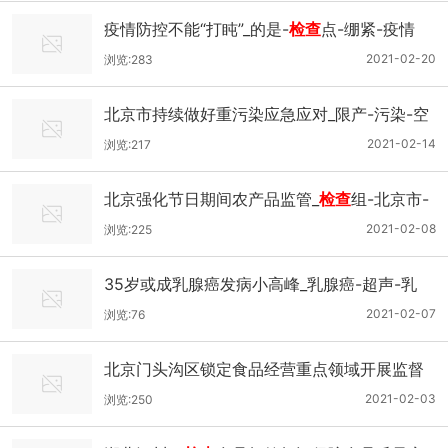
疫情防控不能“打盹”_的是-
检查
点-绷紧-疫情
2021-02-20
浏览:283
北京市持续做好重污染应急应对_限产-污染-空
气-
检查
2021-02-14
浏览:217
北京强化节日期间农产品监管_
检查
组-北京市-
农产品-
检查
2021-02-08
浏览:225
35岁或成乳腺癌发病小高峰_乳腺癌-超声-乳
腺-数字化
2021-02-07
浏览:76
北京门头沟区锁定食品经营重点领域开展监督
检查
_门头沟区-该局-食品-严查
2021-02-03
浏览:250