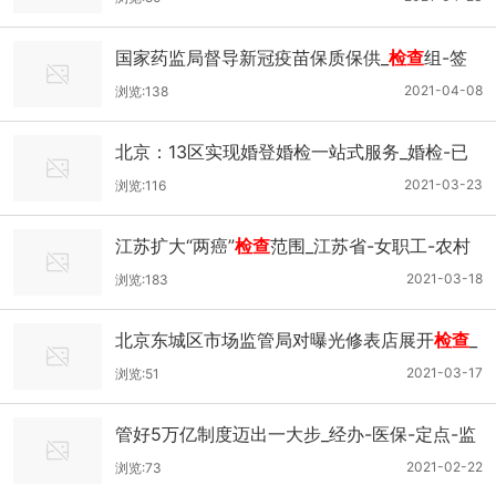
国家药监局督导新冠疫苗保质保供_
检查
组-签
发-督导-疫苗
2021-04-08
浏览:138
北京：13区实现婚登婚检一站式服务_婚检-已
有-婚前-
检查
2021-03-23
浏览:116
江苏扩大“两癌”
检查
范围_江苏省-女职工-农村
妇女-
检查
2021-03-18
浏览:183
北京东城区市场监管局对曝光修表店展开
检查
_
东城区-科技有限公司-执法人员-北京
2021-03-17
浏览:51
管好5万亿制度迈出一大步_经办-医保-定点-监
管
2021-02-22
浏览:73