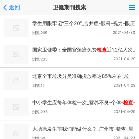
返回
卫健期刊搜索
学生用眼牢记“三个20”_合并症-眼科-视力-眼压
2021-04-30
浏览:265
国家卫健委：全国宫颈癌免费
检查
近1.2亿人次_
宫颈癌-恶性肿瘤-妇女-
检查
2021-04-29
浏览:235
北京全市垃圾分类准确投放率达85%左右_垃
圾-
检查
-分类-北京市
2021-04-29
浏览:12
中小学生应每年体检一次_营养不良-个体-
检查
-
健康体检
2021-04-29
浏览:236
大肠癌发生前我们能做什么？_广州市-筛查-居
民-
检查
2021-04-23
浏览:50