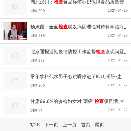
湖北汉川：
检查
食品标签标识保障食品质量安
全_汉川市-汉川-调味料-标识
2021-01-29
浏览:209
杨淑霞：全面
检查
脱发病因理性对待科学治疗_
头发-脱发-患者-
检查
2021-01-26
浏览:235
北京通报近期疫情防控工作监督
检查
发现问题_
测温-疫情-防控-佩戴
2021-01-22
浏览:259
常年饮料代水男子心跳骤停进了ICU_肾脏-患
者-饮料-
检查
2021-01-22
浏览:200
甘肃99.6%的参检妇女对“两癌”
检查
项目满_甘
肃-妇联-农村妇女-妇女
2021-01-22
浏览:91
1
/26
下一页
上一页
首页
尾页