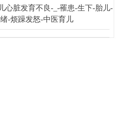
心脏发育不良-_-罹患-生下-胎儿-
绪-烦躁发怒-中医育儿