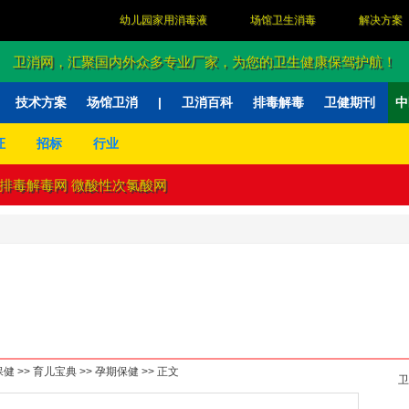
幼儿园家用消毒液
场馆卫生消毒
解决方案
卫消网，汇聚国内外众多专业厂家，为您的卫生健康保驾护航！
技术方案
场馆卫消
|
卫消百科
排毒解毒
卫健期刊
中
证
招标
行业
排毒解毒网
微酸性次氯酸网
保健
>>
育儿宝典
>>
孕期保健
>> 正文
卫