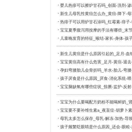
婴儿热疹可以擦炉甘石吗_创面-洗剂-渗
新生儿母乳性黄疸怎么办_黄疸-降下-母
热痱子可以用炉甘石涂吗_红霉素-痱子-
宝宝夏季腹泻用按摩的手法有哪些_末节-
儿童晚发育的特征_喉结-家长-身体-孩子
新生儿黄疸是什么原因引起的_足月-血细
宝宝黄疸高有什么危害_足月-黄疸-退去-
孕妇弯腰胎儿会骨折吗_羊水-胎儿-弯腰-
孩子厌食是什么原因_厌食-消化系统-喂
宝宝脑缺氧有哪些症状_惊厥-监护-反射-
宝宝为什么要喝配方奶粉不能喝鲜奶_肾脏
宝宝要不要补维生素a_夜盲症-胡萝卜素-
母乳太多怎么保存_母乳-解冻-加热-导致
孩子频繁眨眼睛是什么原因_还会-眼睑-