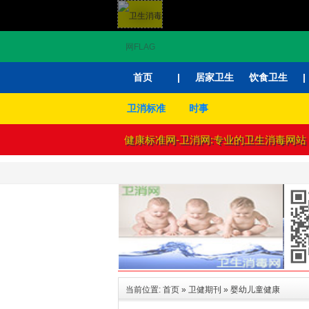
首页
|
居家卫生
饮食卫生
|
卫消标准
时事
健康标准网-卫消网:专业的卫生消毒
当前位置:
首页
»
卫健期刊
»
婴幼儿童健康