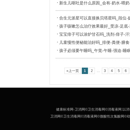
新生儿呕吐是什么原因_会有-奶水-喂奶-
合生元派星可以直接换贝塔星吗_段位-奶
孩子咳嗽怎么治疗效果最好_受凉-足底-
宝宝痱子可以涂炉甘石吗_洗剂-痱子-汗
儿童慢性便秘能治好吗_排便-粪便-膳食-
孩子必须要午睡吗_午觉-午睡-强迫-睡眠
«上一页
1
2
…
3
4
5
6
健康标准网-卫消网©卫生消毒网©消毒液网:以消
卫消网©卫生消毒网©消毒液网©微酸性次氯酸网©幼儿园卫