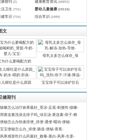
健康期刊
健康教育资讯
(2)
(49852)
生活卫生
婴幼儿童健康
(701)
(19110)
保健常识
综合常识
(704)
(1889)
图文
母乳太多怎么保存_母
宝为什么要喝配方奶
生儿呕吐是什么原因
宝宝痱子可以涂炉甘石
卫健期刊
咳嗽怎么治疗效果最好_受凉-足底-刺激性-咳嗽-
用黄连素洗澡去痱子吗_绿豆汤-黄连素-痱子-痢
便秘怎么办快速排便_排便-通便-蠕动-便秘-
宝宝便秘怎么办_排便-肠道-便秘-香蕉-
风寒感冒吃什么药最好_败毒-葱白-风寒-生姜-