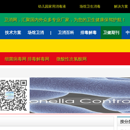
幼儿园家用消毒液
场馆卫生消毒
解决方案
卫消网，汇聚国内外众多专业厂家，为您的卫生健康保驾护航！
技术方案
场馆卫消
|
卫消百科
排毒解毒
卫健期刊
中
网站
细菌病毒网
排毒解毒网
微酸性次氯酸网
按分