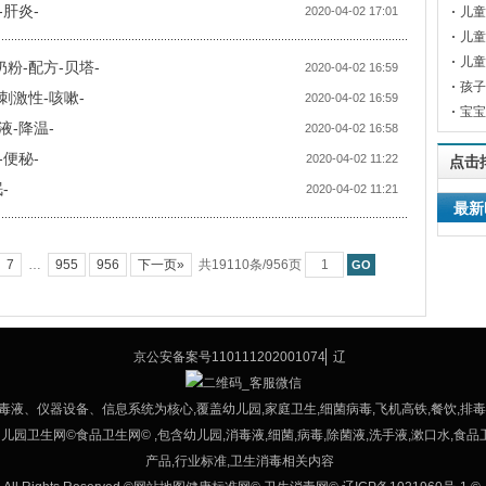
肝炎-
2020-04-02 17:01
儿童
儿童
生素
儿童
粉-配方-贝塔-
2020-04-02 16:59
孩子
刺激性-咳嗽-
2020-04-02 16:59
宝宝
液-降温-
2020-04-02 16:58
便秘-
2020-04-02 11:22
点击
-
2020-04-02 11:21
最新
7
…
955
956
下一页»
共19110条/956页
京公安备案号110111202001074
辽
毒液、仪器设备、信息系统为核心,覆盖幼儿园,家庭卫生,细菌病毒,飞机高铁,餐饮,
生网©食品卫生网© ,包含幼儿园,消毒液,细菌,病毒,除菌液,洗手液,漱口水,食品卫生,
产品,行业标准,卫生消毒相关内容