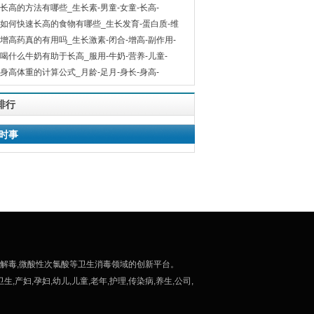
长高的方法有哪些_生长素-男童-女童-长高-
如何快速长高的食物有哪些_生长发育-蛋白质-维
-食物-
增高药真的有用吗_生长激素-闭合-增高-副作用-
喝什么牛奶有助于长高_服用-牛奶-营养-儿童-
身高体重的计算公式_月龄-足月-身长-身高-
排行
时事
排毒解毒,微酸性次氯酸等卫生消毒领域的创新平台。
产妇,孕妇,幼儿,儿童,老年,护理,传染病,养生,公司,