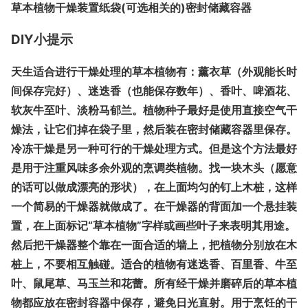
草本植物干燥装置纸袋(可选相关的)密封储藏容器
DIY小提示
天生适合进行干燥处理的草本植物有：薰衣草（外观能长时
间保存完好）、迷迭香（也能保存数年）、香叶、啤酒花、
软灰牛至叶、淡粉马郁兰。植物种子最好是使用直接空气干
燥法，让它们掉在袋子里，然后装在密封储藏容器里保存。
冷冻干燥是另一种可行的干燥处理方式。但是这个方法最好
是用于注重风味多余外观的烹调类植物。找一块木头（愿意
的话可以做成漂亮的形状），在上面均匀的钉上木桩，这样
一个简易的干燥器就做成了。在干燥器的背面加一个悬挂装
置，在上面标记“草本植物”字样或画些叶子来表明其用途。
然后把干燥器整个靠在一面合适的墙上，把植物分别放在木
桩上，不要相互触碰。适合的植物有迷迭香、百里香、牛至
叶、鼠尾草、马玉兰和花蕾。所有经干燥并磨碎后的草本植
物都应放在密封容器中保存，避免日光直射。用于烹饪的干