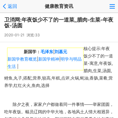
5
1
返回
健康教育资讯
L
a
卫消网:年夜饭少不了的一道菜_腊肉-生菜-年夜
饭-汤圆
2020-01-21 浏览:
33
核心提示:年夜
新国学：
毛泽东
|
刘基元
饭少不了的一道
新国学教育概览
|
新国学精神
|
明学与明品
菜-寓意,年夜饭,
生活
|
腊肉,生菜,汤圆,
鲤鱼,丸子,搭配,营养,较高,年糕,点评,火锅,蚝油,香肠,菜肴,营
养学,红红火火,鱼肉,选择
除夕之夜，家家户户都做着同一件事情——举家团圆，
吃年夜饭。幅员辽阔的中华大地，各地风土人情大相迥异，