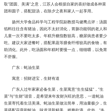
取“团圆、美满”之意，江苏人会根据自家的喜好做成各种菜
团和圆子，搭配甜汤，在除夕之夜和家人一起享用。
扬州大学食品科学与工程学院副教授马健鹰点评：汤圆
馅料往往含有猪油，因此不太好消化，胃肠功能弱的老人和
儿童一次不要吃太多。年糕升糖指数较高，糖尿病患者要少
吃。建议大家进餐时，搭配果蔬等膳食纤维较高的食物，有
助消化。此外，吃汤圆和年糕时要慢一点，细细嚼，以免胃
不舒服。
广东：蚝油生菜
寓意：招财进宝，生财有道
广东人过年家家必备生菜，生菜寓意“生生猛猛”，“生
菜”与“生财”谐音，是希望来年发财兴旺的意思，一道蚝油
生菜寄托着生活美满。蚝油生菜做法简单，用油量极少，生
菜搭配蒜蓉和蚝油，味道清新鲜美，娇脆欲滴。此外，“冬