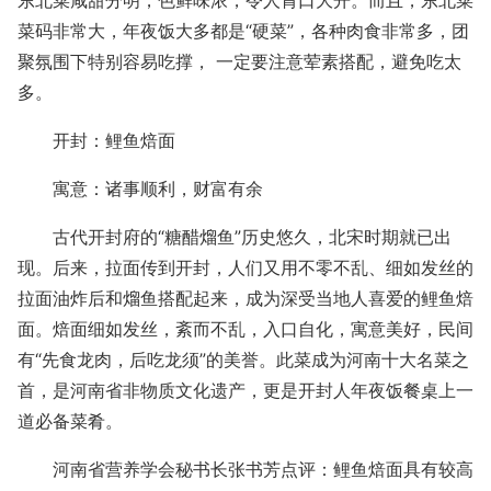
东北菜咸甜分明，色鲜味浓，令人胃口大开。而且，东北菜
菜码非常大，年夜饭大多都是“硬菜”，各种肉食非常多，团
聚氛围下特别容易吃撑， 一定要注意荤素搭配，避免吃太
多。
开封：鲤鱼焙面
寓意：诸事顺利，财富有余
古代开封府的“糖醋熘鱼”历史悠久，北宋时期就已出
现。后来，拉面传到开封，人们又用不零不乱、细如发丝的
拉面油炸后和熘鱼搭配起来，成为深受当地人喜爱的鲤鱼焙
面。焙面细如发丝，紊而不乱，入口自化，寓意美好，民间
有“先食龙肉，后吃龙须”的美誉。此菜成为河南十大名菜之
首，是河南省非物质文化遗产，更是开封人年夜饭餐桌上一
道必备菜肴。
河南省营养学会秘书长张书芳点评：鲤鱼焙面具有较高