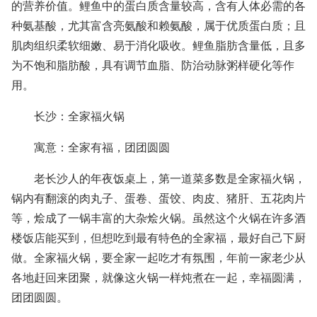
的营养价值。鲤鱼中的蛋白质含量较高，含有人体必需的各
种氨基酸，尤其富含亮氨酸和赖氨酸，属于优质蛋白质；且
肌肉组织柔软细嫩、易于消化吸收。鲤鱼脂肪含量低，且多
为不饱和脂肪酸，具有调节血脂、防治动脉粥样硬化等作
用。
长沙：全家福火锅
寓意：全家有福，团团圆圆
老长沙人的年夜饭桌上，第一道菜多数是全家福火锅，
锅内有翻滚的肉丸子、蛋卷、蛋饺、肉皮、猪肝、五花肉片
等，烩成了一锅丰富的大杂烩火锅。虽然这个火锅在许多酒
楼饭店能买到，但想吃到最有特色的全家福，最好自己下厨
做。全家福火锅，要全家一起吃才有氛围，年前一家老少从
各地赶回来团聚，就像这火锅一样炖煮在一起，幸福圆满，
团团圆圆。