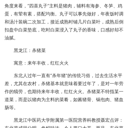
角度来看，“四喜丸子”主料是猪肉，辅料有海参、冬笋、鸡
蛋，有荤有素，搭配均衡。丸子可以事先做好，年夜饭时调
和汤汁装碗二次加工，接近成熟时铺几片白菜叶，成熟后倒
扣盘中白菜垫底，吃时白菜浸入了丸子的香味，口感好却不
油腻。
黑龙江：杀猪菜
寓意：来年丰收，红红火火
东北人过年一直有“杀年猪”的传统习俗，过去生活水平
差，尤其在农村，杀猪基本就意味着要过年了，是对一年劳
作的犒劳，也期待来年丰收，红红火火。杀猪菜不特指某一
道菜，而是以猪肉为主料的菜肴，如酱猪骨、锅包肉、猪血
肠等。
黑龙江中医药大学附属第一医院营养科教授聂宏点评：