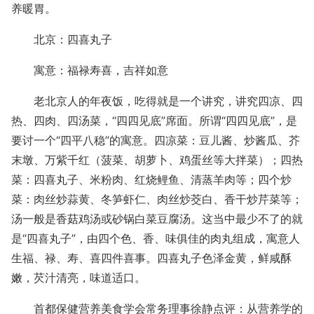
养暖胃。
北京：四喜丸子
寓意：福禄寿喜，吉祥如意
老北京人的年夜饭，吃得就是一个讲究，讲究四凉、四
热、四肉、四汤菜，“四四见底”席面。所谓“四四见底”，是
要讨一个“四平八稳”的寓意。四凉菜：豆儿酱、炒酱瓜、芥
末墩、万紫千红（菠菜、胡萝卜、鸡蛋丝等大拌菜）；四热
菜：四喜丸子、米粉肉、红烧鲤鱼、清蒸羊肉等；四个炒
菜：肉丝炒蒜黄、冬笋虾仁、肉丝炒茭白、香干炒芹菜等；
汤一般是香菇鸡汤或砂锅白菜豆腐汤。这当中最少不了的就
是“四喜丸子”，由四个色、香、味俱佳的肉丸组成，寓意人
生福、禄、寿、喜四件喜事。四喜丸子色泽金黄，鲜咸酥
嫩，芡汁清亮，味道适口。
首都保健营养美食学会常务理事徐静点评：从营养学的