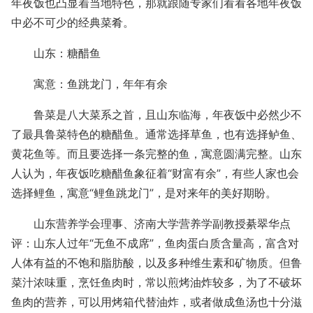
年夜饭也凸显着当地特色，那就跟随专家们看看各地年夜饭
中必不可少的经典菜肴。
山东：糖醋鱼
寓意：鱼跳龙门，年年有余
鲁菜是八大菜系之首，且山东临海，年夜饭中必然少不
了最具鲁菜特色的糖醋鱼。通常选择草鱼，也有选择鲈鱼、
黄花鱼等。而且要选择一条完整的鱼，寓意圆满完整。山东
人认为，年夜饭吃糖醋鱼象征着“财富有余”，有些人家也会
选择鲤鱼，寓意“鲤鱼跳龙门”，是对来年的美好期盼。
山东营养学会理事、济南大学营养学副教授綦翠华点
评：山东人过年“无鱼不成席”，鱼肉蛋白质含量高，富含对
人体有益的不饱和脂肪酸，以及多种维生素和矿物质。但鲁
菜汁浓味重，烹饪鱼肉时，常以煎烤油炸较多，为了不破坏
鱼肉的营养，可以用烤箱代替油炸，或者做成鱼汤也十分滋