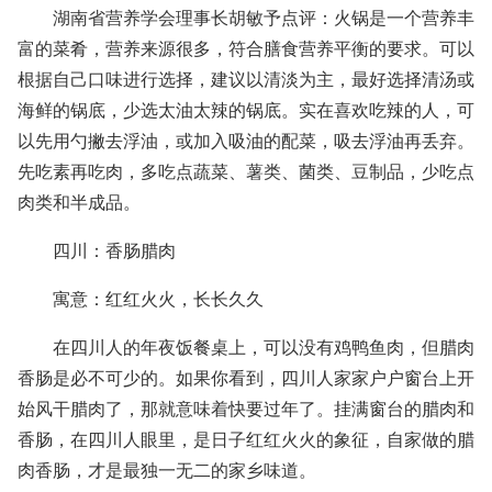
湖南省营养学会理事长胡敏予点评：火锅是一个营养丰
富的菜肴，营养来源很多，符合膳食营养平衡的要求。可以
根据自己口味进行选择，建议以清淡为主，最好选择清汤或
海鲜的锅底，少选太油太辣的锅底。实在喜欢吃辣的人，可
以先用勺撇去浮油，或加入吸油的配菜，吸去浮油再丢弃。
先吃素再吃肉，多吃点蔬菜、薯类、菌类、豆制品，少吃点
肉类和半成品。
四川：香肠腊肉
寓意：红红火火，长长久久
在四川人的年夜饭餐桌上，可以没有鸡鸭鱼肉，但腊肉
香肠是必不可少的。如果你看到，四川人家家户户窗台上开
始风干腊肉了，那就意味着快要过年了。挂满窗台的腊肉和
香肠，在四川人眼里，是日子红红火火的象征，自家做的腊
肉香肠，才是最独一无二的家乡味道。