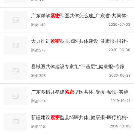
广东详解
紧密
型医共体怎么建_广东省-共同体-
医疗卫生-试行-
2020-07-03
浏览:140
大力推进
紧密
型县域医共体建设_健康报-报社-
县域-基层-
2020-06-30
浏览:278
县域医共体建设专家组“下基层”_健康报-专家
组-县域-
紧密
-
2020-06-29
浏览:293
广东多措并举建
紧密
型医共体_受援-帮扶-实施
方案-县级-
2019-10-21
浏览:254
新疆建设
紧密
型县域医共体_健康报-医疗机构-
县域-
紧密
-
2019-10-08
浏览:115