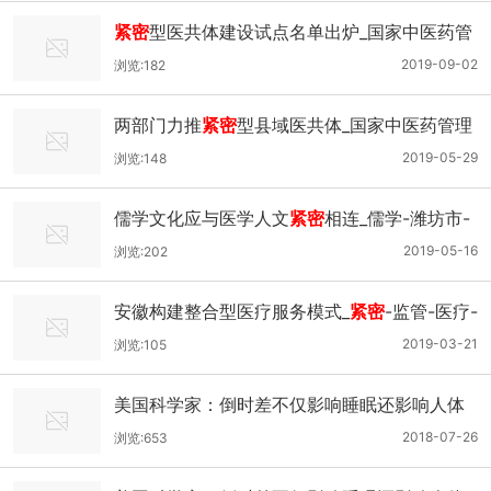
紧密
型医共体建设试点名单出炉_国家中医药管
理局-健康报-共同体-医疗卫生-
2019-09-02
浏览:182
两部门力推
紧密
型县域医共体_国家中医药管理
局-共同体-医疗机构-县级-
2019-05-29
浏览:148
儒学文化应与医学人文
紧密
相连_儒学-潍坊市-
医师-儒家-
2019-05-16
浏览:202
安徽构建整合型医疗服务模式_
紧密
-监管-医疗-
同质-
2019-03-21
浏览:105
美国科学家：倒时差不仅影响睡眠还影响人体
内的细菌_影响-科学家-
紧密
-科学家-飞行
2018-07-26
浏览:653