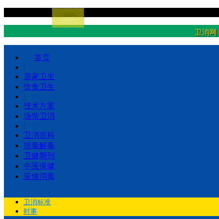
卫消网
首页
|
居家卫生
饮食卫生
|
技术方案
场馆卫消
|
卫消百科
排毒解毒
卫健期刊
中医保健
装修消毒
卫消标准
时事