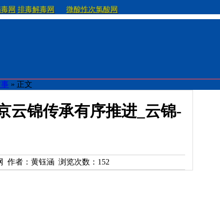
病毒网
排毒解毒网
微酸性次氯酸网
时事
» 正文
京云锦传承有序推进_云锦-
新华网 作者：黄钰涵 浏览次数：
152