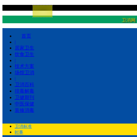
卫消网
首页
|
居家卫生
饮食卫生
|
技术方案
场馆卫消
|
卫消百科
排毒解毒
卫健期刊
中医保健
装修消毒
卫消标准
时事