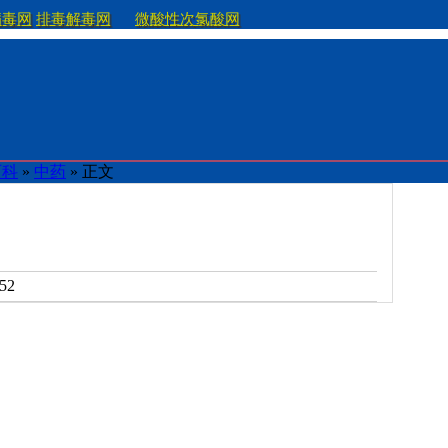
病毒网
排毒解毒网
微酸性次氯酸网
百科
»
中药
» 正文
52